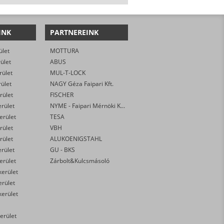
INK
PARTNEREINK
ület
MOTTURA
rület
ABUS
rület
MUL-T-LOCK
rület
NAGY Géza Faipari Kft.
rület
FISCHER
erület
NYME - Faipari Mérnöki Kar
kerület
TESA
rület
VBH
rület
ALUKOENIGSTAHL
erület
GU - BKS
kerület
Zárbolt&Kulcsmásoló
kerület
erület
kerület
erület