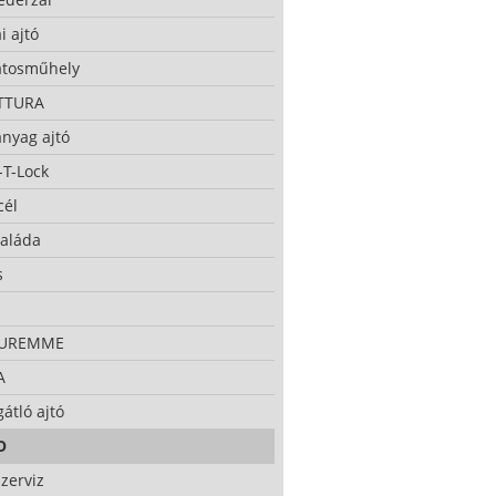
i ajtó
atosműhely
TTURA
nyag ajtó
-T-Lock
cél
taláda
s
CUREMME
A
átló ajtó
O
zerviz