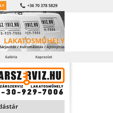
+36 70 378 5829
LY
LAKATOSMŰHELY
 Zárjavítás / Kulcsmásolás / Ajtónyitás
Galéria
Kapcsolat
dástár