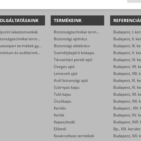
OLGÁLTATÁSAINK
TERMÉKEINK
REFERENCIÁ
lyszíni lakatosmunkák
Biztonságtechnikai termékek
Budapest, I. ker
Biztonságtechnikai termékek gyártása
Biztonsági ajtórács
Budapest, II. ke
Lakatosipari termékek gyártása
Biztonsági ablakrács
Budapest, III. ke
Alumínium és acéltermékek felületkezelése
Személybejáró kiskapu
Budapest, V. ke
Társasházi portál-ajtó
Budapest, VI. ke
Üveges ajtó
Budapest, VII. k
Lemezelt ajtó
Budapest, VIII. 
Acél biztonsági ajtó
Budapest, IX. ke
Szárnyas kapu
Budapest, XI. ke
Toló kapu
Budapest, XII. k
Úszókapu
Budapest, XIII. 
Kerítés
Budapest , XIV. 
Korlát
Budapest, XV. k
Kapaszkodó
Budapest, XVII. 
Előtető
Bp., XIX. kerület
Kovácsoltvas termékek
Budapest, XXI. k