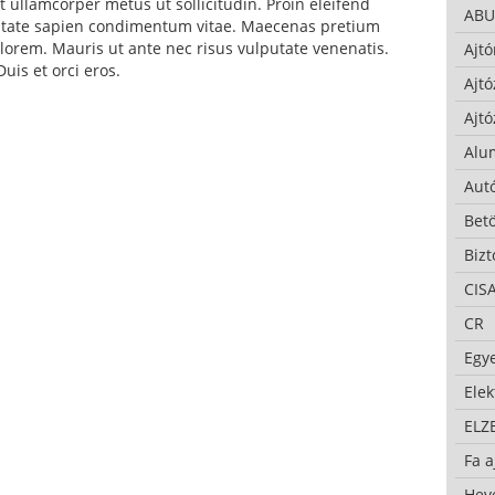
 ullamcorper metus ut sollicitudin. Proin eleifend
ABU
putate sapien condimentum vitae. Maecenas pretium
lorem. Mauris ut ante nec risus vulputate venenatis.
Ajtó
uis et orci eros.
Ajtó
Ajtó
Alu
Autó
Bet
Bizt
CIS
CR
Egy
Ele
ELZ
Fa a
Hev