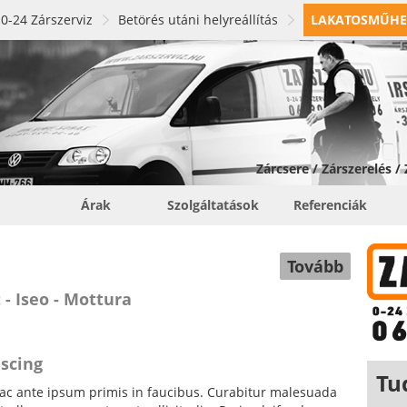
0-24 Zárszerviz
Betörés utáni helyreállítás
LAKATOSMŰHE
Zárcsere / Zárszerelés /
Árak
Szolgáltatások
Referenciák
Tovább
 - Iseo - Mottura
iscing
Tu
c ante ipsum primis in faucibus. Curabitur malesuada