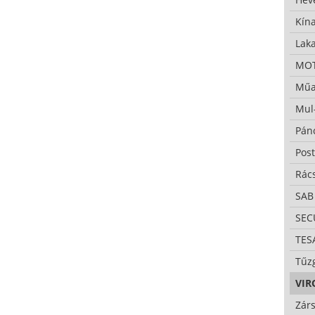
Kína
Lak
MO
Műa
Mul
Pán
Pos
Rác
SAB
SE
TES
Tűzg
VIR
Zárs