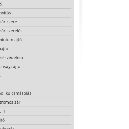
S
nyitás
zár csere
zár szerelés
mínium ajtó
ajtó
örésvédelem
onsági ajtó
A
edi kulcsmásolás
ktromos zár
ETT
jtó
ederzár