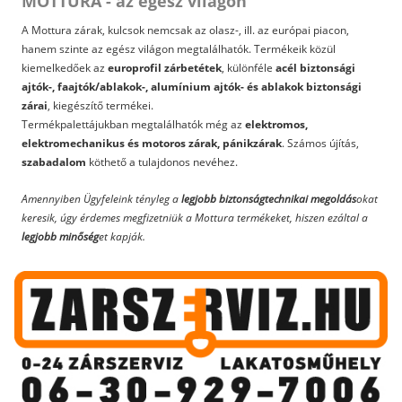
MOTTURA - az egész világon
A Mottura zárak, kulcsok nemcsak az olasz-, ill. az európai piacon,
hanem szinte az egész világon megtalálhatók. Termékeik közül
kiemelkedőek az
europrofil zárbetétek
, különféle
acél biztonsági
ajtók-, faajtók/ablakok-, alumínium ajtók- és ablakok biztonsági
zárai
, kiegészítő termékei.
Termékpalettájukban megtalálhatók még az
elektromos,
elektromechanikus és motoros zárak, pánikzárak
. Számos újítás,
szabadalom
köthető a tulajdonos nevéhez.
Amennyiben Ügyfeleink tényleg a
legjobb biztonságtechnikai megoldás
okat
keresik, úgy érdemes megfizetniük a Mottura termékeket, hiszen ezáltal a
legjobb minőség
et kapják.