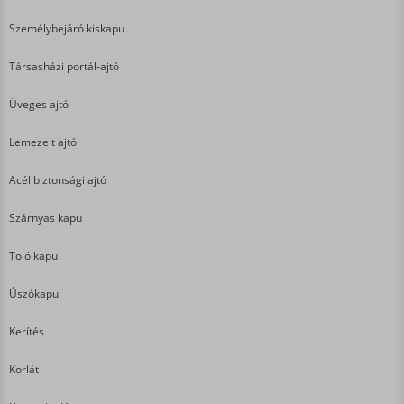
Személybejáró kiskapu
Társasházi portál-ajtó
Üveges ajtó
Lemezelt ajtó
Acél biztonsági ajtó
Szárnyas kapu
Toló kapu
Úszókapu
Kerítés
Korlát