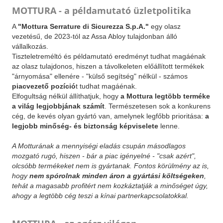
MOTTURA - a példamutató üzletpolitika
A
"Mottura Serrature di Sicurezza S.p.A."
egy olasz
vezetésű, de 2023-tól az Assa Abloy tulajdonban álló
vállalkozás.
Tiszteletreméltó és példamutató eredményt tudhat magáénak
az olasz tulajdonos, hiszen a távolkeleten előállított termékek
"árnyomása" ellenére - "külső segítség" nélkül - számos
piacvezető pozíció
t tudhat magáénak.
Elfogultság nélkül állíthatjuk, hogy
a Mottura legtöbb terméke
a világ legjobbjának számít
. Természetesen sok a konkurens
cég, de kevés olyan gyártó van, amelynek legfőbb prioritása:
a
legjobb minőség- és biztonság képviselete
lenne.
A Motturának a mennyiségi eladás csupán másodlagos
mozgató rugó, hiszen - bár a piac igényelné - "csak azért",
olcsóbb termékeket nem is gyártanak. Fontos körülmény az is,
hogy
nem spórolnak minden áron a gyártási költségeken
,
tehát a magasabb profitért nem kozkáztatják a minőséget úgy,
ahogy a legtöbb cég teszi a kínai partnerkapcsolatokkal.