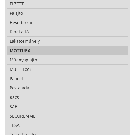
ELZETT
Fa ajtó
Hevederzár
Kínai ajtó
Lakatosműhely
MOTTURA
Műanyag ajtó
Mul-T-Lock
Páncél
Postaláda
Rács
SAB
SECUREMME
TESA
Tűzgátló ajtó