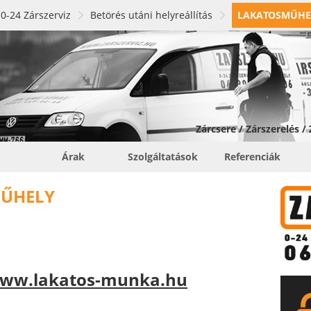
0-24 Zárszerviz
Betörés utáni helyreállítás
LAKATOSMŰHE
Zárcsere / Zárszerelés /
Árak
Szolgáltatások
Referenciák
MŰHELY
www.lakatos-munka.hu