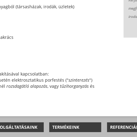
K
érj
yagból (társasházak, irodák, üzletek)
megfo
irod
lakrács
akításával kapcsolatban:
setén elektrosztatikus porfestés ("
szinterezés
")
nél
rozsdagátló alapozás
, vagy
tűzihorganyzás
és
OLGÁLTATÁSAINK
TERMÉKEINK
REFERENCIÁ