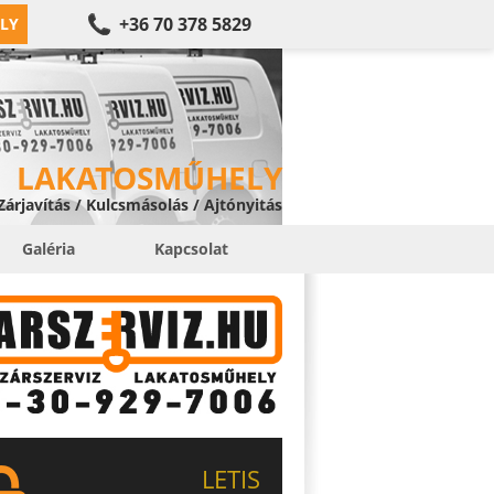
+36 70 378 5829
LY
LAKATOSMŰHELY
 Zárjavítás / Kulcsmásolás / Ajtónyitás
Galéria
Kapcsolat
LETIS