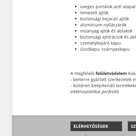
üveges portálok acél alapan
lemezelt ajtók
biztonsági bejárati ajtók
alumínium nyílászárók
műanyag ajtók és ablakok
biztonsági ajtórácsok és ab
személybejáró kapu
úszókapu, szárnyaskapu
A megfelelő
felületvédelem
kial
- beltérre gyártott szerkezetek e
- kültéren beépítendő termékek
elektrosztatikus porfestés
ELÉRHETŐSÉGEK
SZ