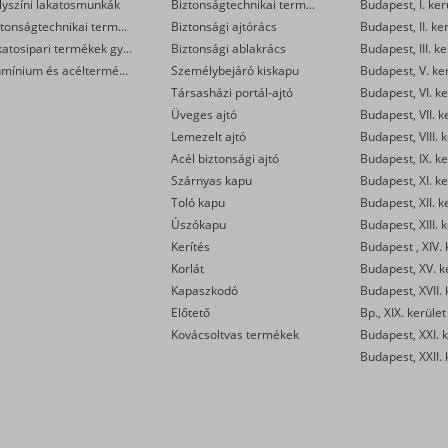
lyszíni lakatosmunkák
Biztonságtechnikai termékek
Budapest, I. ker
Biztonságtechnikai termékek gyártása
Biztonsági ajtórács
Budapest, II. ke
Lakatosipari termékek gyártása
Biztonsági ablakrács
Budapest, III. ke
Alumínium és acéltermékek felületkezelése
Személybejáró kiskapu
Budapest, V. ke
Társasházi portál-ajtó
Budapest, VI. ke
Üveges ajtó
Budapest, VII. k
Lemezelt ajtó
Budapest, VIII. 
Acél biztonsági ajtó
Budapest, IX. ke
Szárnyas kapu
Budapest, XI. ke
Toló kapu
Budapest, XII. k
Úszókapu
Budapest, XIII. 
Kerítés
Budapest , XIV. 
Korlát
Budapest, XV. k
Kapaszkodó
Budapest, XVII. 
Előtető
Bp., XIX. kerület
Kovácsoltvas termékek
Budapest, XXI. k
Budapest, XXII. 