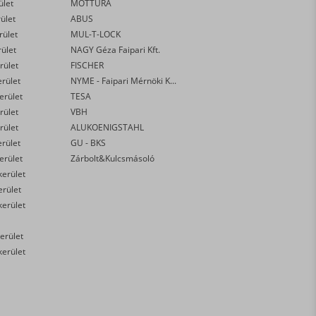
ület
MOTTURA
rület
ABUS
rület
MUL-T-LOCK
rület
NAGY Géza Faipari Kft.
rület
FISCHER
erület
NYME - Faipari Mérnöki Kar
kerület
TESA
rület
VBH
rület
ALUKOENIGSTAHL
erület
GU - BKS
kerület
Zárbolt&Kulcsmásoló
kerület
erület
kerület
erület
kerület