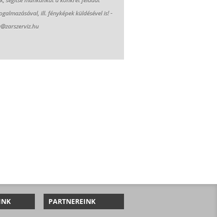
ük, segítse munkánkat a konkrét feladat
galmazásával, ill. fényképek küldésével is! -
a@zarszerviz.hu
INK
PARTNEREINK