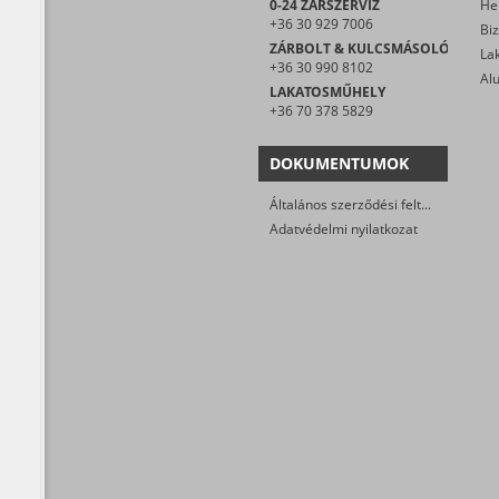
0-24 ZÁRSZERVIZ
He
+36 30 929 7006
ZÁRBOLT & KULCSMÁSOLÓ
+36 30 990 8102
LAKATOSMŰHELY
+36 70 378 5829
DOKUMENTUMOK
Általános szerződési feltételek
Adatvédelmi nyilatkozat