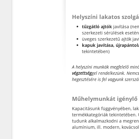
Helyszíni lakatos szolgá
tűzgátló ajtók
javítása (ne
szerkezeti sérülések esetén 
üveges szerkezetű ajtók jav
kapuk javítása, újrapántol
tekintetében)
A helyszíni munkák megfelelő minő
végzettség
gel rendelkezünk. Nemc
hegesztésére is fel vagyunk szers
Műhelymunkát igénylő l
Kapacitásunk függvényében, lakat
termékkategóriák tekintetében. 
tudunk alkalmazkodni a megrend
alumínium, ill. modern, kovácsolt