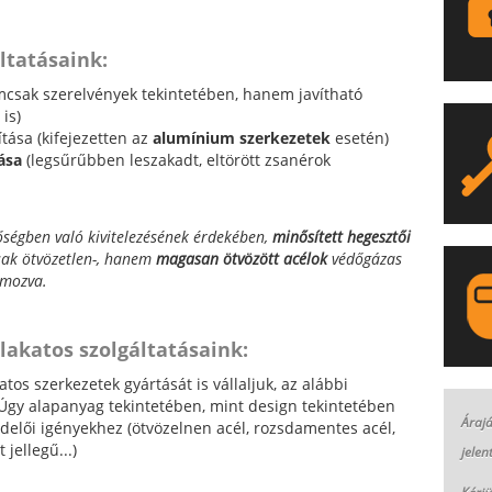
ltatásaink:
mcsak szerelvények tekintetében, hanem javítható
is)
ítása (kifejezetten az
alumínium szerkezetek
esetén)
ása
(legsűrűbben leszakadt, eltörött zsanérok
ségben való kivitelezésének érdekében,
minősített hegesztői
sak ötvözetlen-, hanem
magasan ötvözött acélok
védőgázas
zámozva.
akatos szolgáltatásaink:
os szerkezetek gyártását is vállaljuk, az alábbi
LA
Úgy alapanyag tekintetében, mint design tekintetében
Árajá
elői igényekhez (ötvözelnen acél, rozsdamentes acél,
 jellegű...)
jelen