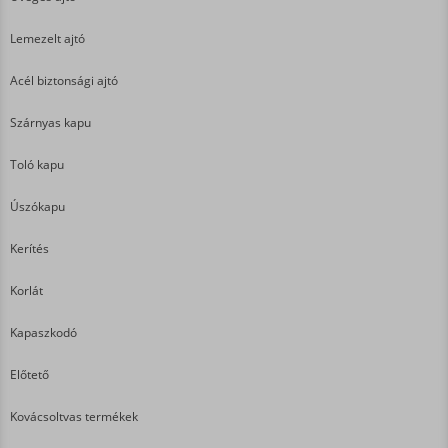
Lemezelt ajtó
Acél biztonsági ajtó
Szárnyas kapu
Toló kapu
Úszókapu
Kerítés
Korlát
Kapaszkodó
Előtető
Kovácsoltvas termékek