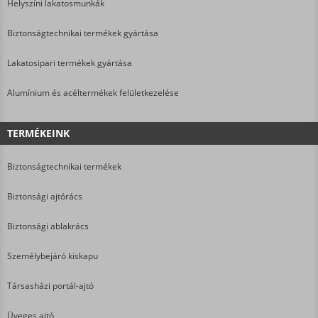
Helyszíni lakatosmunkák
Biztonságtechnikai termékek gyártása
Lakatosipari termékek gyártása
Alumínium és acéltermékek felületkezelése
TERMÉKEINK
Biztonságtechnikai termékek
Biztonsági ajtórács
Biztonsági ablakrács
Személybejáró kiskapu
Társasházi portál-ajtó
Üveges ajtó