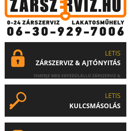
LETIS
ZÁRSZERVIZ & AJTÓNYITÁS
ISMERJE MEG EGYEDÜLÁLLÓ ZÁRSZERVIZ &
AJTÓNYITÁS SZOLGÁLTATÁSUNKAT!
LETIS
KULCSMÁSOLÁS
EGYEDI ÉS SPECIÁLIS KULCSOK MÁSOLÁSA, CSAK A
LETIS-NÉL!