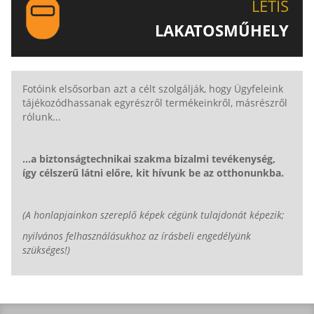
LETIS
LAKATOSMŰHELY
AJÁNLJUK FIGYELMÉBE LAKATOSMŰHELYÜNK
TERMÉKEIT IS!
Fotóink elsősorban azt a célt szolgálják, hogy Ügyfeleink
tájékozódhassanak egyrészről termékeinkről, másrészről
rólunk...
...a biztonságtechnikai szakma bizalmi tevékenység,
így célszerű látni előre, kit hívunk be az otthonunkba.
(A honlapjainkon szereplő képek cégünk tulajdonát képezik;
nyilvános felhasználásukhoz az írásbeli engedélyünk
szükséges!)