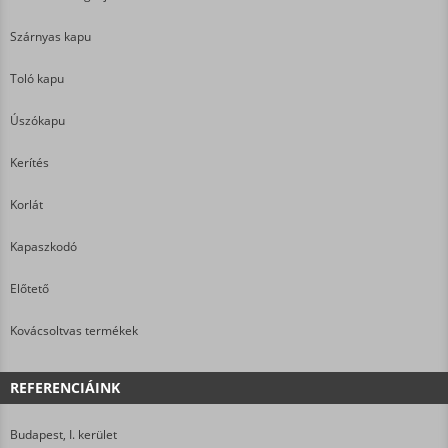
Szárnyas kapu
Toló kapu
Úszókapu
Kerítés
Korlát
Kapaszkodó
Előtető
Kovácsoltvas termékek
REFERENCIÁINK
Budapest, I. kerület