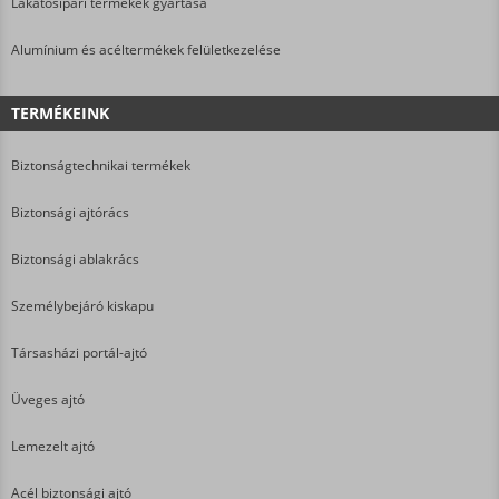
Lakatosipari termékek gyártása
Alumínium és acéltermékek felületkezelése
TERMÉKEINK
Biztonságtechnikai termékek
Biztonsági ajtórács
Biztonsági ablakrács
Személybejáró kiskapu
Társasházi portál-ajtó
Üveges ajtó
Lemezelt ajtó
Acél biztonsági ajtó