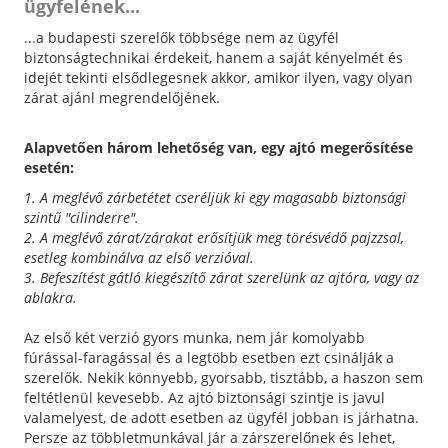
ügyfelének...
...a budapesti szerelők többsége nem az ügyfél
biztonságtechnikai érdekeit, hanem a saját kényelmét és
idejét tekinti elsődlegesnek akkor, amikor ilyen, vagy olyan
zárat ajánl megrendelőjének.
Alapvetően három lehetőség van, egy ajtó megerősítése
esetén:
1. A meglévő zárbetétet cseréljük ki egy magasabb biztonsági
szintű "cilinderre".
2. A meglévő zárat/zárakat erősítjük meg törésvédő pajzzsal,
esetleg kombinálva az első verzióval.
3. Befeszítést gátló kiegészítő zárat szerelünk az ajtóra, vagy az
ablakra.
Az első két verzió gyors munka, nem jár komolyabb
fúrással-faragással és a legtöbb esetben ezt csinálják a
szerelők. Nekik könnyebb, gyorsabb, tisztább, a haszon sem
feltétlenül kevesebb. Az ajtó biztonsági szintje is javul
valamelyest, de adott esetben az ügyfél jobban is járhatna.
Persze az többletmunkával jár a zárszerelőnek és lehet,