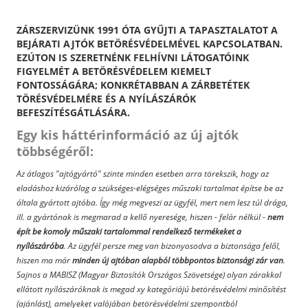
ZÁRSZERVIZÜNK 1991 ÓTA GYŰJTI A TAPASZTALATOT A
BEJÁRATI AJTÓK BETÖRÉSVÉDELMÉVEL KAPCSOLATBAN.
EZÚTON IS SZERETNÉNK FELHÍVNI LÁTOGATÓINK
FIGYELMÉT A BETÖRÉSVÉDELEM KIEMELT
FONTOSSÁGÁRA; KONKRÉTABBAN A ZÁRBETÉTEK
TÖRÉSVÉDELMÉRE ÉS A NYÍLÁSZÁRÓK
BEFESZÍTÉSGÁTLÁSÁRA.
Egy kis háttérinformáció az új ajtók
többségéről:
Az átlagos "ajtógyártó" szinte minden esetben arra törekszik, hogy az
eladáshoz kizárólag a szükséges-elégséges műszaki tartalmat építse be az
általa gyártott ajtóba. Így még megveszi az ügyfél, mert nem lesz túl drága,
ill. a gyártónak is megmarad a kellő nyeresége, hiszen - felár nélkül -
nem
épít be komoly műszaki tartalommal rendelkező termékeket a
nyílászáróba
. Az ügyfél persze meg van bizonyosodva a biztonsága felől,
hiszen ma már
minden új ajtóban alapból többpontos biztonsági zár van
.
Sajnos a MABISZ (Magyar Biztosítók Országos Szövetsége) olyan zárakkal
ellátott nyílászáróknak is megad xy kategóriájú betörésvédelmi minősítést
(ajánlást), amelyeket valójában betörésvédelmi szempontból