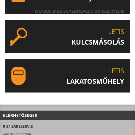
ISMERJE MEG EGYEDÜLÁLLÓ ZÁRSZERVIZ &
AJTÓNYITÁS SZOLGÁLTATÁSUNKAT!
LETIS
KULCSMÁSOLÁS
EGYEDI ÉS SPECIÁLIS KULCSOK MÁSOLÁSA, CSAK A
LETIS-NÉL!
LETIS
LAKATOSMŰHELY
AJÁNLJUK FIGYELMÉBE LAKATOSMŰHELYÜNK
TERMÉKEIT IS!
ELÉRHETŐSÉGEK
0-24 ZÁRSZERVIZ
+36 30 929 7006