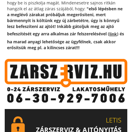
hogy be is piszkolja magát. Mindenesetre sajnos ritkán
hangzik el az átlag záras szájából, hogy:
"első lépésben ne
a meglévő zárakat próbáljuk megerősíteni, mert
bármennyit is költünk egy új zárbetétre, úgy is könnyű
lesz befeszíteni az ajtót! Inkább gátoljuk meg az ajtó
befeszítését egy arra alkalmas zár felszerelésével (
) és
link
ha marad anyagi lehetősége az ügyfélnek, csak akkor
erősítsük meg pl. a kilincses zárat!!!
LETIS
ZÁRSZERVIZ & AJTÓNYITÁS