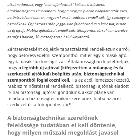
alkalmatlannak, vagy "nem ajánlottnak" kellene minősíteni.
Általánosságban elmondható, hogy a magyar piacon beépített ajtók java,
betörésvédelmi szinten, nagyon karcsú tudással rendelkezik, így csemege a
betörőknek. Egy betörés után joggal van felháborodva a károsult, hiszen
az új ajtaja Mabisz ajánlással rendelkezik, többpontos zárral van szerelve
és mégis halkan, 30 másodpercen belül kinyitható.
Zárszervizesként objektív tapasztalattal rendelkezünk arról,
hogy betörésvédelmi szempontból mit ér egyik-másik ajtó,
egyik-másik "biztonsági" zár. Általánosságban kijelethetjük,
hogy
a legtöbb új ajtóval (kifejezetten a műanyag és fa
szerkezetű ajtókkal) beépítés után, biztonságtechnikai
szempontból foglalkozni kell.
Ha az acél, lemezszerkezetű,
Mabisz minősítéssel rendelkező, biztonsági ajtónak eladott
"kínai biztonsági ajtóra" gondolunk, akkor pláne van
feladata a biztonságtechnikai szerelőnek, hiába az acél
szerkezet és a többpontos zár!!!
A biztonságtechnikai szerelőnek
felelőssége tudatában el kell döntenie,
hogy milyen műszaki megoldást javasol