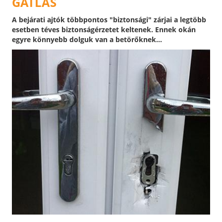
GÁTLÁS
A bejárati ajtók többpontos "biztonsági" zárjai a legtöbb
esetben téves biztonságérzetet keltenek. Ennek okán
egyre könnyebb dolguk van a betörőknek...