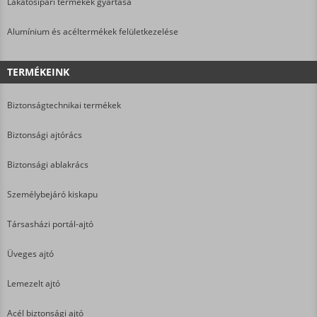
Lakatosipari termékek gyártása
Alumínium és acéltermékek felületkezelése
TERMÉKEINK
Biztonságtechnikai termékek
Biztonsági ajtórács
Biztonsági ablakrács
Személybejáró kiskapu
Társasházi portál-ajtó
Üveges ajtó
Lemezelt ajtó
Acél biztonsági ajtó