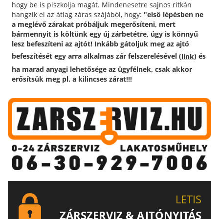
hogy be is piszkolja magát. Mindenesetre sajnos ritkán
hangzik el az átlag záras szájából, hogy:
"első lépésben ne
a meglévő zárakat próbáljuk megerősíteni, mert
bármennyit is költünk egy új zárbetétre, úgy is könnyű
lesz befeszíteni az ajtót! Inkább gátoljuk meg az ajtó
befeszítését egy arra alkalmas zár felszerelésével (
) és
link
ha marad anyagi lehetősége az ügyfélnek, csak akkor
erősítsük meg pl. a kilincses zárat!!!
LETIS
ZÁRSZERVIZ & AJTÓNYITÁS