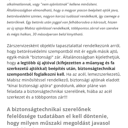
alkalmatlannak, vagy "nem ajánlottnak" kellene minősíteni.
Általánosságban elmondható, hogy a magyar piacon beépített ajtók java,
betörésvédelmi szinten, nagyon karcsú tudással rendelkezik, így csemege a
betörőknek. Egy betörés után joggal van felháborodva a károsult, hiszen
az új ajtaja Mabisz ajánlással rendelkezik, többpontos zárral van szerelve
és mégis halkan, 30 másodpercen belül kinyitható.
Zárszervizesként objektív tapasztalattal rendelkezünk arról,
hogy betörésvédelmi szempontból mit ér egyik-másik ajtó,
egyik-másik "biztonsági" zár. Általánosságban kijelethetjük,
hogy
a legtöbb új ajtóval (kifejezetten a műanyag és fa
szerkezetű ajtókkal) beépítés után, biztonságtechnikai
szempontból foglalkozni kell.
Ha az acél, lemezszerkezetű,
Mabisz minősítéssel rendelkező, biztonsági ajtónak eladott
"kínai biztonsági ajtóra" gondolunk, akkor pláne van
feladata a biztonságtechnikai szerelőnek, hiába az acél
szerkezet és a többpontos zár!!!
A biztonságtechnikai szerelőnek
felelőssége tudatában el kell döntenie,
hogy milyen műszaki megoldást javasol