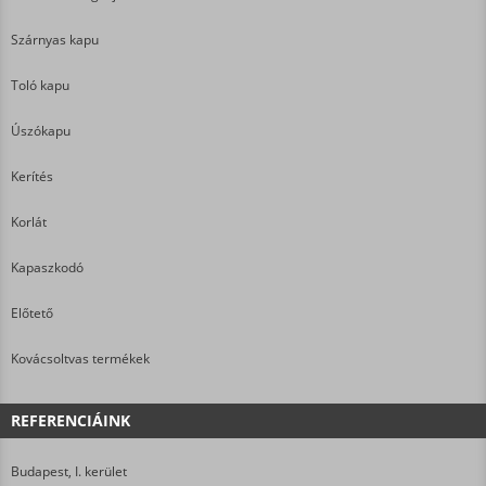
Szárnyas kapu
Toló kapu
Úszókapu
Kerítés
Korlát
Kapaszkodó
Előtető
Kovácsoltvas termékek
REFERENCIÁINK
Budapest, I. kerület