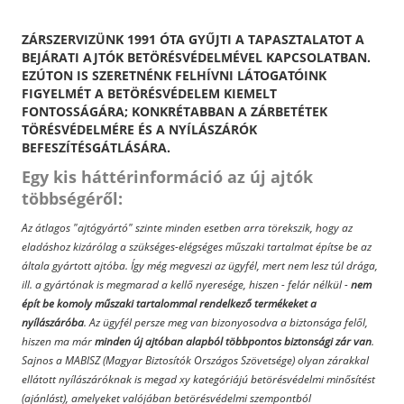
ZÁRSZERVIZÜNK 1991 ÓTA GYŰJTI A TAPASZTALATOT A
BEJÁRATI AJTÓK BETÖRÉSVÉDELMÉVEL KAPCSOLATBAN.
EZÚTON IS SZERETNÉNK FELHÍVNI LÁTOGATÓINK
FIGYELMÉT A BETÖRÉSVÉDELEM KIEMELT
FONTOSSÁGÁRA; KONKRÉTABBAN A ZÁRBETÉTEK
TÖRÉSVÉDELMÉRE ÉS A NYÍLÁSZÁRÓK
BEFESZÍTÉSGÁTLÁSÁRA.
Egy kis háttérinformáció az új ajtók
többségéről:
Az átlagos "ajtógyártó" szinte minden esetben arra törekszik, hogy az
eladáshoz kizárólag a szükséges-elégséges műszaki tartalmat építse be az
általa gyártott ajtóba. Így még megveszi az ügyfél, mert nem lesz túl drága,
ill. a gyártónak is megmarad a kellő nyeresége, hiszen - felár nélkül -
nem
épít be komoly műszaki tartalommal rendelkező termékeket a
nyílászáróba
. Az ügyfél persze meg van bizonyosodva a biztonsága felől,
hiszen ma már
minden új ajtóban alapból többpontos biztonsági zár van
.
Sajnos a MABISZ (Magyar Biztosítók Országos Szövetsége) olyan zárakkal
ellátott nyílászáróknak is megad xy kategóriájú betörésvédelmi minősítést
(ajánlást), amelyeket valójában betörésvédelmi szempontból