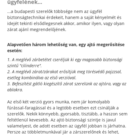
ügyfelének...
...a budapesti szerelők többsége nem az ügyfél
biztonságtechnikai érdekeit, hanem a saját kényelmét és
idejét tekinti elsődlegesnek akkor, amikor ilyen, vagy olyan
zárat ajánl megrendelőjének.
Alapvetően három lehetőség van, egy ajtó megerősítése
esetén:
1. A meglévő zárbetétet cseréljük ki egy magasabb biztonsági
szintű "cilinderre".
2. A meglévő zárat/zárakat erősítjük meg törésvédő pajzzsal,
esetleg kombinálva az első verzióval.
3. Befeszítést gátló kiegészítő zárat szerelünk az ajtóra, vagy az
ablakra.
Az első két verzió gyors munka, nem jár komolyabb
fúrással-faragással és a legtöbb esetben ezt csinálják a
szerelők. Nekik könnyebb, gyorsabb, tisztább, a haszon sem
feltétlenül kevesebb. Az ajtó biztonsági szintje is javul
valamelyest, de adott esetben az ügyfél jobban is járhatna.
Persze az többletmunkával jár a zárszerelőnek és lehet,