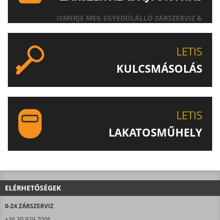
ISMERJE MEG EGYEDÜLÁLLÓ ZÁRSZERVIZ &
AJTÓNYITÁS SZOLGÁLTATÁSUNKAT!
LETIS
KULCSMÁSOLÁS
EGYEDI ÉS SPECIÁLIS KULCSOK MÁSOLÁSA, CSAK A
LETIS-NÉL!
LETIS
LAKATOSMŰHELY
AJÁNLJUK FIGYELMÉBE LAKATOSMŰHELYÜNK
TERMÉKEIT IS!
ELÉRHETŐSÉGEK
0-24 ZÁRSZERVIZ
+36 30 929 7006