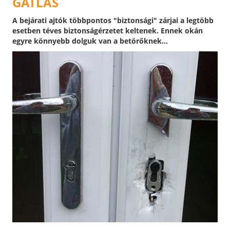
GÁTLÁS
A bejárati ajtók többpontos "biztonsági" zárjai a legtöbb
esetben téves biztonságérzetet keltenek. Ennek okán
egyre könnyebb dolguk van a betörőknek...